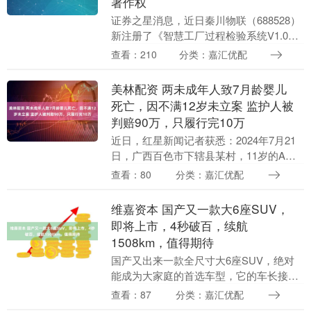
著作权
证券之星消息，近日秦川物联（688528）
新注册了《智慧工厂过程检验系统V1.0》
项目的软件著作权。今年以来秦川物联新
查看：210
分类：嘉汇优配
注册软件著作权32个，较去年同期减少了
20....
美林配资 两未成年人致7月龄婴儿
死亡，因不满12岁未立案 监护人被
判赔90万，只履行完10万
近日，红星新闻记者获悉：2024年7月21
日，广西百色市下辖县某村，11岁的A和9
岁的B将邻居家7个月大的婴儿小黎抱至屋
查看：80
分类：嘉汇优配
外后，致其死亡。 由于涉案的A和B均未
满....
维嘉资本 国产又一款大6座SUV，
即将上市，4秒破百，续航
1508km，值得期待
国产又出来一款全尺寸大6座SUV，绝对
能成为大家庭的首选车型，它的车长接近
5.3米，可以说是比路虎揽胜还有那种霸气
查看：87
分类：嘉汇优配
之感，这款车就是全新智己LS9，新车即