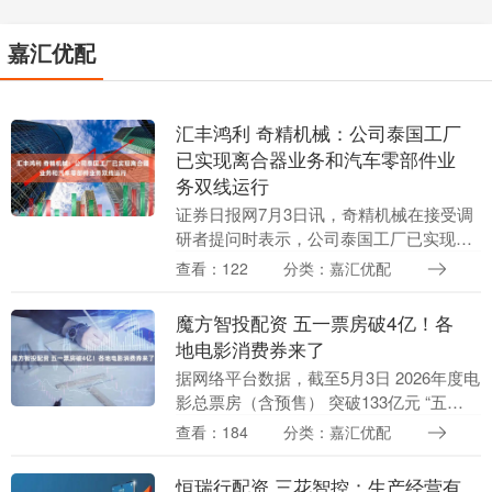
嘉汇优配
汇丰鸿利 奇精机械：公司泰国工厂
已实现离合器业务和汽车零部件业
务双线运行
证券日报网7月3日讯，奇精机械在接受调
研者提问时表示，公司泰国工厂已实现离
合器业务和汽车零部件业务双线运行，目
查看：122
分类：嘉汇优配
前业务仍以汽车零部件业务为主。 海量资
讯、精准解读....
魔方智投配资 五一票房破4亿！各
地电影消费券来了
据网络平台数据，截至5月3日 2026年度电
影总票房（含预售） 突破133亿元 “五
一”档票房（含预售） 突破4亿元 2026五一
查看：184
分类：嘉汇优配
档平均票价36.8元 创下近四....
恒瑞行配资 三花智控：生产经营有