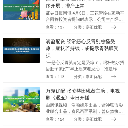
序开展，排产正常
证券日报网讯 4月3日，三花智控在互动平
台回答投资者提问时表示，公司生产经营
有序开展，排产正常。 （文章来源：证券
查看：137
分类：嘉汇优配
日报） 海量资讯、精准解读，尽在新浪财
经APP....
满盈配资 经常恶心反胃别总怪受
凉，症状若持续，或提示胃黏膜受
损
“一恶心反胃就肯定是受凉了，喝杯热水捂
捂肚子就好”“早上起来犯恶心，准是昨晚
没盖好被子”……生活中，很多人一出现恶
查看：118
分类：嘉汇优配
心反胃的情况，第一反应就是归罪于受
凉，要么喝热....
万隆优配 张凌赫田曦薇主演，电视
剧《逐玉》今日开播
由腾讯视频、浩瀚娱乐出品，诸神联盟影
业联合出品，春风画面承制，曾庆杰执
导，邹越担任总编剧，金子、曾珍联合编
查看：124
分类：嘉汇优配
剧，张凌赫、田曦薇、任豪、孔雪儿、邓