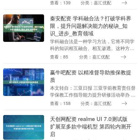
量内测已经开启。 真我GT7 据CNMO了
查看：139
分类：嘉汇优配
解，此次招募参与内测的机型....
秦安配资 学科融合法？打破学科界
限，提升问题解决能力的秘诀_知
识_进步_教育领域
学科融合法是一种学习方法，它将不同学
科的知识相互融合、相互渗透。这种方法
打破了传统的学科界限，使得学习者能够
查看：85
分类：嘉汇优配
从多个角度去理解和掌握知识。通过这种
方式，学习者的复....
赢牛吧配资 以精准督导助推保教提
质
本文转自：三亚日报 三亚学前教育责任督
学保教工作指导能力提升研修活动举办 以
精准督导助推保教提质 本报讯（记者 胡拥
查看：158
分类：嘉汇优配
军）近日，2025年三亚市学前教育责任督
学保....
天创网配资 realme UI 7.0测试版
扩展至多款中端机型 第四轮内测开
启