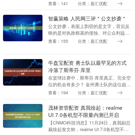
邀请展闭幕研讨会在京举办，为本届邀请
查看：141
分类：嘉汇优配
展画上圆满句号。 自10月11日启幕，历....
智赢策略 人民网三评＂公文抄袭＂
公文抄袭，表面上剽窃的是文字，背后反
映的是对执政根基的侵蚀、对公众利益的
损害、对社会风气的毒化，必须坚决刹住
查看：155
分类：嘉汇优配
这股歪风邪气。日前，人民网推出三评“公
文抄袭”指出，....
牛盘宝配资 勇士队以最罕见的方式
冷落了斯蒂芬·库里
在篮球比赛中，斯蒂芬·库里真正、完全空
位的机会有多少？ 金州勇士队的这位超级
球星是篮球史上最伟大的射手。通常情况
查看：194
分类：嘉汇优配
下对方球队会尽可能紧地盯防他。 但在周
二短短15....
茂林资管配资 真我徐起：realme
UI 7.0各机型不限量内测已开启
【CNMO科技消息】11月24日，真我副总
裁徐起发文称，realme UI 7.0各机型不限