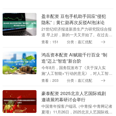
签署合作框架协议，双方将围绕“联合开展
继续教育....
盈丰配资 豆包手机助手回应“侵犯
隐私”；黄仁勋再次反驳AI泡沫论
21世纪经济报道新质生产力研究院综合报
道 早上好，新的一天又开始了。在过去的
24小时内，科技行业发生了哪些有意思的
查看：151
分类：嘉汇优配
事情？来跟21tech一起看看吧。 【巨头风
向....
鸿岳资本配资 AI赋能千行百业 “制
造”迈上“智造”新台阶
今年8月，国务院发布了《关于深入实
施“人工智能+”行动的意见》，对人工智能
与各行各业深度融合作出战略部署，在
查看：203
分类：嘉汇优配
《意见》的指引下，四川制造业正经历一
场智能化变革。接....
豪泰配资 2025北京人艺国际戏剧
邀请展闭幕研讨会举行
中国青年报客户端讯（中青报·中青网记者
夏瑾）11月26日，2025北京人艺国际戏剧