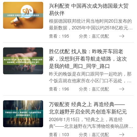
凯等主演的古装爱情....
兴利配资 中国再次成为德国最大贸
易伙伴
根据德国联邦统计局当地时间20日发布的
最新数据，2025年中国以约2518亿欧元的
进出口总额再次成为德国最重要贸易伙
查看：195
分类：嘉汇优配
伴。 数据显示，2025年德国与中国的货物
进....
胜亿优配 找人脸：昨晚开车回老
家，没想到开着导航走错路，这次
是我的错_周口_同学_路口
昨天的晚饭是在周口跟同学一起吃的，那
个饭店就在他家所在小区门口不远处，以
前去过一次，早已忘记那次吃了什么。 这
查看：196
分类：嘉汇优配
次吃的是大盘鸡，有我、我侄子、我同学
和我同学儿子，....
万银配资 经典之上 再造经典——
北京越野开启全民共创造车新纪元
2026年1月15日，"经典之上，再造经
典"——北京越野在汽车博物馆奏响品牌焕
新的最强音。北京越野旗下双星闪耀 -
查看：103
分类：嘉汇优配