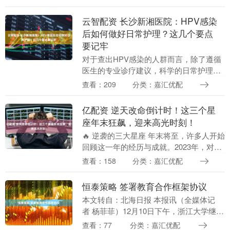
——BJ40探险家正式发布上市，北京81
2.....
云智配资 长沙新湘医院：HPV感染
后如何做好日常护理？这几个要点
要记牢
对于查出HPV感染的人群而言，除了遵循
医生的专业诊疗建议，科学的日常护理也
能为病情恢复提供助力。良好的生活习惯
查看：209
分类：嘉汇优配
不仅能改善身体状态，还能减少病情反复
的可能。今天就....
亿配资 逆天改命倒计时！这三个星
座年末狂飙，迎来高光时刻！
🔥 逆袭的三大星座 年末将至，许多人开始
回顾这一年的经历与成就。2023年，对于
某些星座来说，无疑是一个充满挑战与机
查看：158
分类：嘉汇优配
遇的年份。而接下来的几个月，他们的命
运将迎来....
恒泰策略 签署教育合作框架协议
本文转自：北海日报 本报讯（全媒体记
者 杨菲菲）12月10日下午，浙江大学继续
教育学院与北海市委党校（市行政学院）
查看：77
分类：嘉汇优配