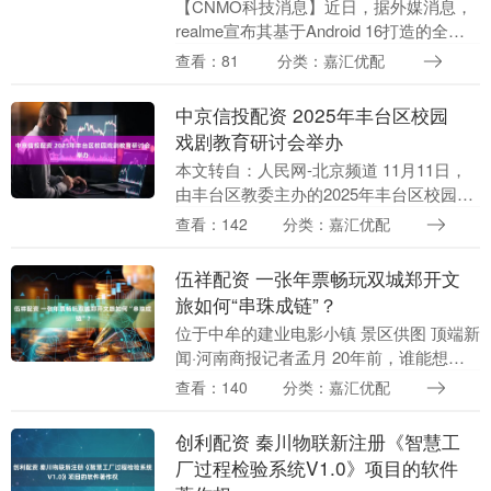
【CNMO科技消息】近日，据外媒消息，
realme宣布其基于Android 16打造的全新
操作系统realme UI 7.0测试版正加速覆盖
查看：81
分类：嘉汇优配
更多设备。继上月率先....
中京信投配资 2025年丰台区校园
戏剧教育研讨会举办
本文转自：人民网-北京频道 11月11日，
由丰台区教委主办的2025年丰台区校园戏
剧教育研讨会暨戏剧教师工作坊启动仪
查看：142
分类：嘉汇优配
式，在丰台区承泽小学举行。 本次活动
以“探索....
伍祥配资 一张年票畅玩双城郑开文
旅如何“串珠成链”？
位于中牟的建业电影小镇 景区供图 顶端新
闻·河南商报记者孟月 20年前，谁能想象
在郑州喝完胡辣汤，半小时后就能在开封
查看：140
分类：嘉汇优配
赏菊逛园？ 从城际高铁25分钟直达的时空
压缩....
创利配资 秦川物联新注册《智慧工
厂过程检验系统V1.0》项目的软件