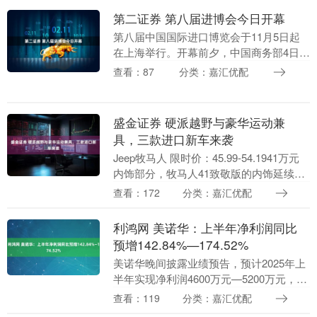
将迎来上....
第二证券 第八届进博会今日开幕
第八届中国国际进口博览会于11月5日起
在上海举行。开幕前夕，中国商务部4日在
上海举行共享大市场出口中国系列活动启
查看：87
分类：嘉汇优配
动仪式，向世界发出共享机遇的积极信
号。这场活动邀....
盛金证券 硬派越野与豪华运动兼
具，三款进口新车来袭
Jeep牧马人 限时价：45.99-54.1941万元
内饰部分，牧马人41致敬版的内饰延续了
罗宾汉普通版的设计，又融入了更多豪华
查看：172
分类：嘉汇优配
与实用的元素。皮质包裹的座椅与....
利鸿网 美诺华：上半年净利润同比
预增142.84%—174.52%
美诺华晚间披露业绩预告，预计2025年上
半年实现净利润4600万元—5200万元，同
比增长142.84%—174.52%。报告期内，
查看：119
分类：嘉汇优配
公司营业收入增加，毛利率提升....