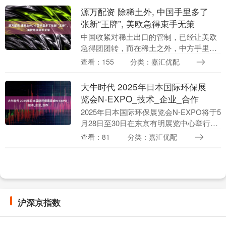
源万配资 除稀土外, 中国手里多了
张新“王牌”, 美欧急得束手无策
中国收紧对稀土出口的管制，已经让美欧
急得团团转，而在稀土之外，中方手里还
留有不少“王牌”。 【中国收紧无人机出口
查看：155
分类：嘉汇优配
管制】 作为对美国的“反击”措施之一，中
国于去年....
大牛时代 2025年日本国际环保展
览会N-EXPO_技术_企业_合作
2025年日本国际环保展览会N-EXPO将于5
月28日至30日在东京有明展览中心举行。
这是一个聚焦环境保护与可持续发展的盛
查看：81
分类：嘉汇优配
会，吸引了来自出色各地的企业、组织和
专....
沪深京指数