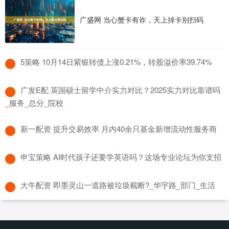
广盛网 当心蟹卡有诈，天上掉卡别扫码
​5策略 10月14日紫银转债上涨0.21%，转股溢价率39.74%
​广发E配 英国硕士留学中介实力对比？2025实力对比靠谱吗
_服务_总分_院校
​新一配资 提升交易效率 月内40余只基金新增流动性服务商
​申宝策略 AI时代孩子还要学英语吗？这场专业论坛为你支招
​大牛配资 即墨灵山一道路被垃圾截断?_华宇路_部门_生活